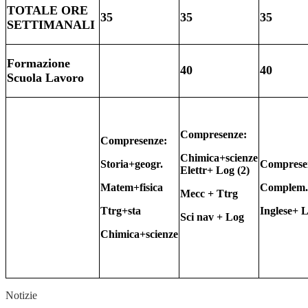
TOTALE ORE
35
35
35
SETTIMANALI
Formazione
40
40
Scuola Lavoro
Compresenze:
Compresenze:
Chimica+scienze
Storia+geogr.
Comprese
Elettr+ Log (2)
Matem+fisica
Complem.
Mecc + Ttrg
Ttrg+sta
Inglese+ 
Sci nav + Log
Chimica+scienze
Notizie