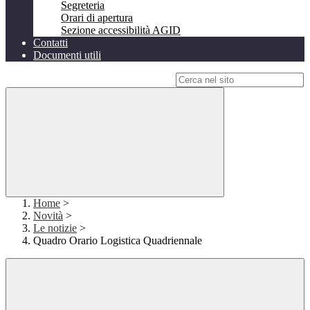
Segreteria
Orari di apertura
Sezione accessibilità AGID
Contatti
Documenti utili
Campo di ricerca per le pagine del sito
Home
>
Novità
>
Le notizie
>
Quadro Orario Logistica Quadriennale