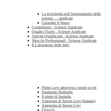
La tecnologia nell’insegnamento delle
scienze … applicate
Garantire il futuro
Competenze - Scienze Applicate
Quadro Orario - Scienze Applicate
Attività Qualificanti - Scienze Applicate
Sbocchi Professionali - Scienze Applicate
Il Laboratorio delle Idee
Primo Levi attraverso i nostri occhi
Studiando Raffaello
Il piatto di famiglia
Antologia di Spoon Levi (Italiano)
Antologia di Spoon Levi
Etruschi