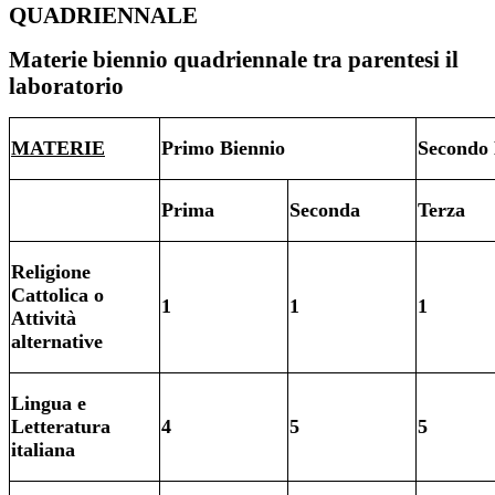
QUADRIENNALE
Materie biennio quadriennale tra parentesi il
laboratorio
MATERIE
Primo Biennio
Secondo 
Prima
Seconda
Terza
Religione
Cattolica o
1
1
1
Attività
alternative
Lingua e
Letteratura
4
5
5
italiana