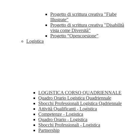
Progetto di scrittura creativa "Fiabe
Illustrate"
Progetto di scrittura creativa "Disabilità
vista come Diversità"
Progetto “Opencoesione”
Logistica
LOGISTICA CORSO QUADRIENNALE
Quadro Orario Logistica Quadriennale
Sbocchi Professionali Logistica Qadriennale
Attività Qualificanti - Logistica
Competenze - Logistica
Quadro Orario - Logistica
Sbocchi Professionali - Logistica
Partnership