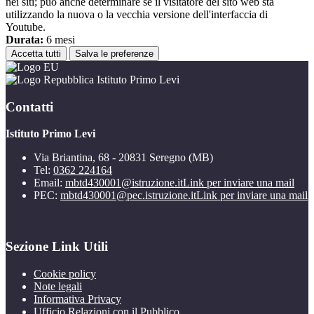
nei siti; può anche determinare se il visitatore del sito web sta
utilizzando la nuova o la vecchia versione dell'interfaccia di
Youtube.
Durata:
6 mesi
Accetta tutti
Salva le preferenze
Istituto Primo Levi
Contatti
Istituto Primo Levi
Via Briantina, 68 - 20831 Seregno (MB)
Tel:
0362 224164
Email:
mbtd430001@istruzione.it
Link per inviare una mail
PEC:
mbtd430001@pec.istruzione.it
Link per inviare una mail
Sezione Link Utili
Cookie policy
Note legali
Informativa Privacy
Ufficio Relazioni con il Pubblico