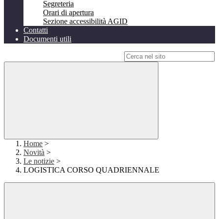
Segreteria
Orari di apertura
Sezione accessibilità AGID
Contatti
Documenti utili
Campo di ricerca per le pagine del sito
Home
>
Novità
>
Le notizie
>
LOGISTICA CORSO QUADRIENNALE