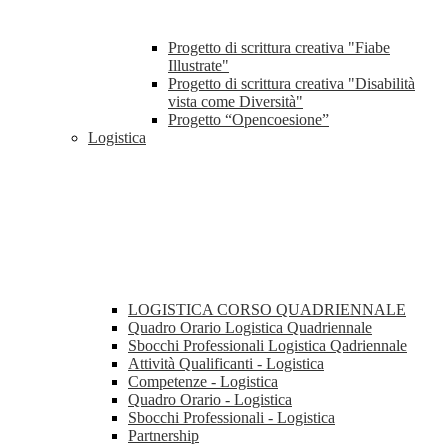
Progetto di scrittura creativa "Fiabe
Illustrate"
Progetto di scrittura creativa "Disabilità
vista come Diversità"
Progetto “Opencoesione”
Logistica
LOGISTICA CORSO QUADRIENNALE
Quadro Orario Logistica Quadriennale
Sbocchi Professionali Logistica Qadriennale
Attività Qualificanti - Logistica
Competenze - Logistica
Quadro Orario - Logistica
Sbocchi Professionali - Logistica
Partnership