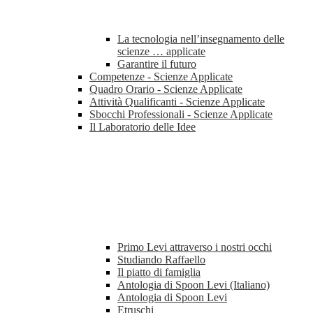
La tecnologia nell’insegnamento delle
scienze … applicate
Garantire il futuro
Competenze - Scienze Applicate
Quadro Orario - Scienze Applicate
Attività Qualificanti - Scienze Applicate
Sbocchi Professionali - Scienze Applicate
Il Laboratorio delle Idee
Primo Levi attraverso i nostri occhi
Studiando Raffaello
Il piatto di famiglia
Antologia di Spoon Levi (Italiano)
Antologia di Spoon Levi
Etruschi