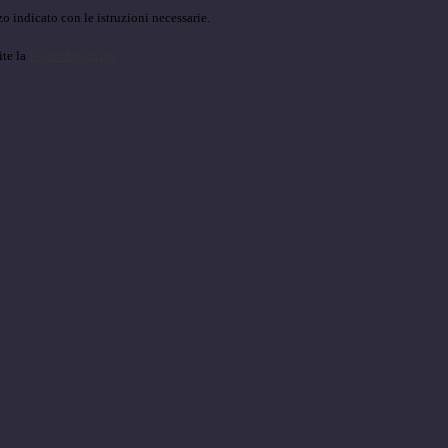
o indicato con le istruzioni necessarie.
ite la
Login Spaggiari