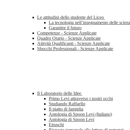
Le attitudini dello studente del Liceo
La tecnologia nell’insegnamento delle scien
Garantire il futuro
Competenze - Scienze Applicate
Quadro Orario - Scienze Applicate
Attività Qualificanti - Scienze Applicate
Sbocchi Professionali - Scienze Applicate
Il Laboratorio delle Idee
Primo Levi attraverso i nostri occhi
Studiando Raffaello
Il piatto di famiglia
Antologia di Spoon Levi (Italiano)
Antologia di Spoon Levi
Etruschi
Risposta personale alla lettura di romanzi