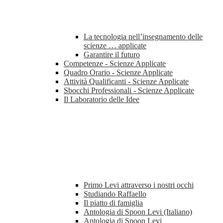
La tecnologia nell’insegnamento delle
scienze … applicate
Garantire il futuro
Competenze - Scienze Applicate
Quadro Orario - Scienze Applicate
Attività Qualificanti - Scienze Applicate
Sbocchi Professionali - Scienze Applicate
Il Laboratorio delle Idee
Primo Levi attraverso i nostri occhi
Studiando Raffaello
Il piatto di famiglia
Antologia di Spoon Levi (Italiano)
Antologia di Spoon Levi