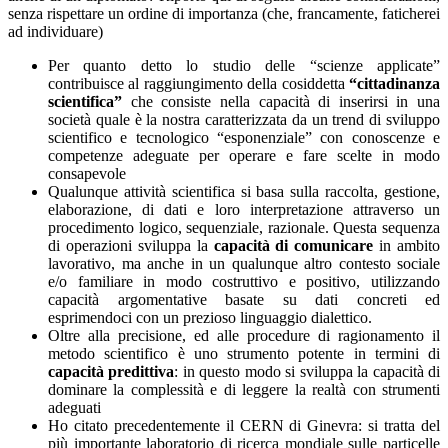
senza rispettare un ordine di importanza (che, francamente, faticherei
ad individuare)
Per quanto detto lo studio delle “scienze applicate”
contribuisce al raggiungimento della cosiddetta
“cittadinanza
scientifica”
che consiste nella capacità di inserirsi in una
società quale è la nostra caratterizzata da un trend di sviluppo
scientifico e tecnologico “esponenziale” con conoscenze e
competenze adeguate per operare e fare scelte in modo
consapevole
Qualunque attività scientifica si basa sulla raccolta, gestione,
elaborazione, di dati e loro interpretazione attraverso un
procedimento logico, sequenziale, razionale. Questa sequenza
di operazioni sviluppa la
capacità di comunicare
in ambito
lavorativo, ma anche in un qualunque altro contesto sociale
e/o familiare in modo costruttivo e positivo, utilizzando
capacità argomentative basate su dati concreti ed
esprimendoci con un prezioso linguaggio dialettico.
Oltre alla precisione, ed alle procedure di ragionamento il
metodo scientifico è uno strumento potente in termini di
capacità predittiva
: in questo modo si sviluppa la capacità di
dominare la complessità e di leggere la realtà con strumenti
adeguati
Ho citato precedentemente il CERN di Ginevra: si tratta del
più importante laboratorio di ricerca mondiale sulle particelle