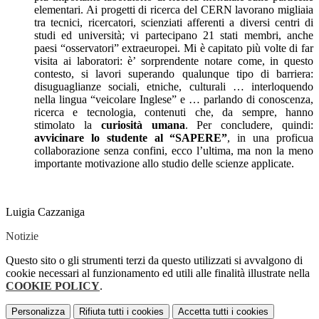
elementari. Ai progetti di ricerca del CERN lavorano migliaia
tra tecnici, ricercatori, scienziati afferenti a diversi centri di
studi ed università; vi partecipano 21 stati membri, anche
paesi “osservatori” extraeuropei. Mi è capitato più volte di far
visita ai laboratori: è’ sorprendente notare come, in questo
contesto, si lavori superando qualunque tipo di barriera:
disuguaglianze sociali, etniche, culturali … interloquendo
nella lingua “veicolare Inglese” e … parlando di conoscenza,
ricerca e tecnologia, contenuti che, da sempre, hanno
stimolato la
curiosità umana
. Per concludere, quindi:
avvicinare lo studente al “SAPERE”
, in una proficua
collaborazione senza confini, ecco l’ultima, ma non la meno
importante motivazione allo studio delle scienze applicate.
Luigia Cazzaniga
Notizie
Questo sito o gli strumenti terzi da questo utilizzati si avvalgono di
cookie necessari al funzionamento ed utili alle finalità illustrate nella
COOKIE POLICY
.
Personalizza
Rifiuta tutti
i cookies
Accetta tutti
i cookies