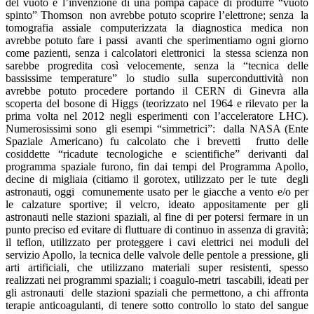
del vuoto e l’invenzione di una pompa capace di produrre “vuoto
spinto” Thomson non avrebbe potuto scoprire l’elettrone; senza la
tomografia assiale computerizzata la diagnostica medica non
avrebbe potuto fare i passi avanti che sperimentiamo ogni giorno
come pazienti, senza i calcolatori elettronici la stessa scienza non
sarebbe progredita così velocemente, senza la “tecnica delle
bassissime temperature” lo studio sulla superconduttività non
avrebbe potuto procedere portando il CERN di Ginevra alla
scoperta del bosone di Higgs (teorizzato nel 1964 e rilevato per la
prima volta nel 2012 negli esperimenti con l’acceleratore LHC).
Numerosissimi sono gli esempi “simmetrici”: dalla NASA (Ente
Spaziale Americano) fu calcolato che i brevetti frutto delle
cosiddette “ricadute tecnologiche e scientifiche” derivanti dal
programma spaziale furono, fin dai tempi del Programma Apollo,
decine di migliaia (citiamo il gorotex, utilizzato per le tute degli
astronauti, oggi comunemente usato per le giacche a vento e/o per
le calzature sportive; il velcro, ideato appositamente per gli
astronauti nelle stazioni spaziali, al fine di per potersi fermare in un
punto preciso ed evitare di fluttuare di continuo in assenza di gravità;
il teflon, utilizzato per proteggere i cavi elettrici nei moduli del
servizio Apollo, la tecnica delle valvole delle pentole a pressione, gli
arti artificiali, che utilizzano materiali super resistenti, spesso
realizzati nei programmi spaziali; i coagulo-metri tascabili, ideati per
gli astronauti delle stazioni spaziali che permettono, a chi affronta
terapie anticoagulanti, di tenere sotto controllo lo stato del sangue