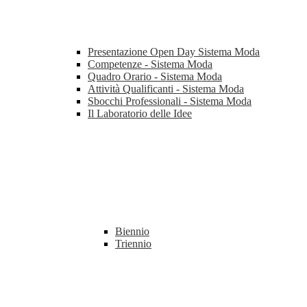
Presentazione Open Day Sistema Moda
Competenze - Sistema Moda
Quadro Orario - Sistema Moda
Attività Qualificanti - Sistema Moda
Sbocchi Professionali - Sistema Moda
Il Laboratorio delle Idee
Biennio
Triennio