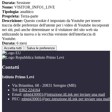
Durata:
Sessione
Nome:
VISITOR_INFO1_LIVE
Tipologia:
analitico
Proprieta:
Terza-parte
Descrizione:
Questo cookie è impostato da Youtube per tenere
traccia delle preferenze dell'utente per i video di Youtube incorporati
nei siti; può anche determinare se il visitatore del sito web sta
utilizzando la nuova o la vecchia versione dell'interfaccia di
Youtube.
Durata:
6 mesi
Accetta tutti
Salva le preferenze
Istituto Primo Levi
Contatti
Istituto Primo Levi
Via Briantina, 68 - 20831 Seregno (MB)
Tel:
0362 224164
Email:
mbtd430001@istruzione.it
Link per inviare una mail
PEC:
mbtd430001@pec.istruzione.it
Link per inviare una mail