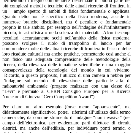
permettono di meglio comprendere l’essenziale di buona parte dei
più complessi metodi e tecniche delle attuali ricerche di frontiera in
un ampio spettro di ambiti di fisica fondamentale o applicata.
Quanto detto non è specifico della fisica moderna, accade in
numerose branche disciplinari, ma è peculiare e fondamentale
proprio in tale ambito, per esempio nell’indagine dell’infinitamente
piccolo, in astrofisica o nella scienza dei materiali. Alcuni esempi
peculiari, accuratamente scelti nell’ambito della fisica moderna,
possono svolgere il ruolo di trampolino di lancio per far
comprendere molte delle attuali ricerche di frontiera in fisica e delle
loro ricadute culturali ma anche pratiche, permettendo così anche al
non fisico una adeguata comprensione delle metodologie della
ricerca, della rilevanza delle tematiche scientifiche e una maggior
consapevolezza della tecnologia del mondo in cui viviamo.
Ricordo, a questo proposito, l’utilizzo di una camera a nebbia per
l’indagine sul metodo di rilevazione delle particelle alfa di
radioattività ambientale (progetto realizzato con una classe del
“Levi” e premiato al CERN Consiglio Europeo per la Ricerca
Nucleare di Ginevra “Cern Competition Award”).
Per citare un altro esempio (forse meno “appariscente”, ma
didatticamente significativo), potrei riferirmi all’utilizzo della termo
camera che, da comune strumento di indagine “non invasiva” (nel
campo dell’elettronica, per evidenziare parti difettose di circuiti
elettrici, ma anche dell’edilizia, per individuare ponti termici o