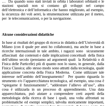
… Da quando sono stati inviati in orbita i laboratori orbitanti e le
stazioni spaziali non si contano gli sviluppi nel campo
dell’elettronica e dell’informatica che hanno migliorato, ad esempio,
la sicurezza dei voli aerei, la strumentazione utilizzata per il meteo,
per le telecomunicazioni, o per la navigazione.
Alcune considerazioni didattiche
In base ai risultati del gruppo di ricerca in didattica dell’Università di
Milano (con il quale per anni ho collaborato), ma anche in base a
ricerche internazionali in tale ambito, i ragazzi sono sicuramente
affascinati dai contenuti e dalle implicazioni concettuali della fisica
dell’ultimo secolo (pensiamo ad argomenti quali la Relatività o di
Fisica delle Particelle) più di quanto non lo siano, in generale, dalla
Fisica Classica; allo stesso modo sono attratti dalla tecnologia, quale
applicazione concreta della Fisica Moderna. Come utilizzare tale
interesse nell’ambito dell’insegnamento? Per quanto riguarda lo
strumento e/o l’apparecchiatura tecnologica, ad esempio, una cosa è
“spiegarne il funzionamento”, “addestrare l’allievo all’uso”, altra
cosa è utilizzarla in un processo di apprendimento. Una data
apparecchiatura, può aiutare a comprendere certi aspetti della
metodologia della ricerca di base i quali, una volta affrontati su
problematiche ed esempi semplici, talvolta storicamente importanti,