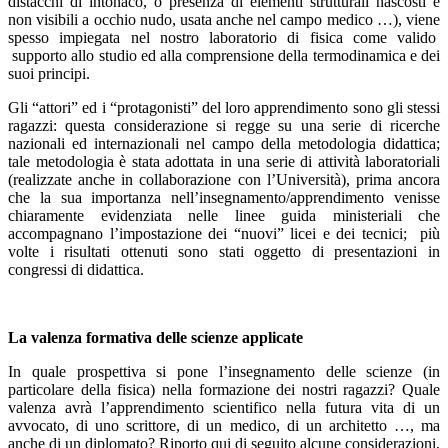
distacchi di intonaco, o presenza di elementi strutturali nascosti e
non visibili a occhio nudo, usata anche nel campo medico …), viene
spesso impiegata nel nostro laboratorio di fisica come valido
supporto allo studio ed alla comprensione della termodinamica e dei
suoi principi.
Gli “attori” ed i “protagonisti” del loro apprendimento sono gli stessi
ragazzi: questa considerazione si regge su una serie di ricerche
nazionali ed internazionali nel campo della metodologia didattica;
tale metodologia è stata adottata in una serie di attività laboratoriali
(realizzate anche in collaborazione con l’Università), prima ancora
che la sua importanza nell’insegnamento/apprendimento venisse
chiaramente evidenziata nelle linee guida ministeriali che
accompagnano l’impostazione dei “nuovi” licei e dei tecnici; più
volte i risultati ottenuti sono stati oggetto di presentazioni in
congressi di didattica.
La valenza formativa delle scienze applicate
In quale prospettiva si pone l’insegnamento delle scienze (in
particolare della fisica) nella formazione dei nostri ragazzi? Quale
valenza avrà l’apprendimento scientifico nella futura vita di un
avvocato, di uno scrittore, di un medico, di un architetto …, ma
anche di un diplomato? Riporto qui di seguito alcune considerazioni,