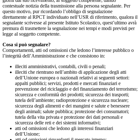
giorni dal suo ricevimento, al soggetto competente, dando
contestuale notizia della trasmissione alla persona segnalante. Per
questo motivo, pur ricordando l’obbligo di segnalazione
direttamente al RPCT individuato nell’USR di riferimento, qualora il
segnalante scrivesse al presente Istituto Scolastico, quest’ultimo avrà
premura di trasmettere la segnalazione nei tempi e modi previsti per
legge al soggetto competente.
Cosa si può segnalare?
Comportamenti, atti od omissioni che ledono l’interesse pubblico o
l’integrità dell’Amministrazione e che consistono in:
illeciti amministrativi, contabili, civili o penali;
illeciti che rientrano nell’ambito di applicazione degli atti
dell’Unione europea o nazionali relativi ai seguenti settori:
appalti pubblici; servizi, prodotti e mercati finanziari e
prevenzione del riciclaggio e del finanziamento del terrorismo;
sicurezza e conformità dei prodotti; sicurezza dei trasporti;
tutela dell’ambiente; radioprotezione e sicurezza nucleare;
sicurezza degli alimenti e dei mangimi e salute e benessere
degli animali; salute pubblica; protezione dei consumatori;
tutela della vita privata e protezione dei dati personali e
sicurezza delle reti e dei sistemi informativi;
atti od omissioni che ledono gli interessi finanziari
dell’Unione;
atti od omissioni riguardanti il mercato interno;