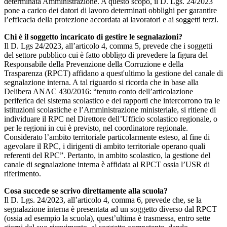
determinata Amministrazione. A questo scopo, il D. Lgs. 24/2023
pone a carico dei datori di lavoro determinati obblighi per garantire
l’efficacia della protezione accordata ai lavoratori e ai soggetti terzi.
Chi è il soggetto incaricato di gestire le segnalazioni?
Il D. Lgs 24/2023, all’articolo 4, comma 5, prevede che i soggetti
del settore pubblico cui è fatto obbligo di prevedere la figura del
Responsabile della Prevenzione della Corruzione e della
Trasparenza (RPCT) affidano a quest'ultimo la gestione del canale di
segnalazione interna. A tal riguardo si ricorda che in base alla
Delibera ANAC 430/2016: “tenuto conto dell’articolazione
periferica del sistema scolastico e dei rapporti che intercorrono tra le
istituzioni scolastiche e l’Amministrazione ministeriale, si ritiene di
individuare il RPC nel Direttore dell’Ufficio scolastico regionale, o
per le regioni in cui è previsto, nel coordinatore regionale.
Considerato l’ambito territoriale particolarmente esteso, al fine di
agevolare il RPC, i dirigenti di ambito territoriale operano quali
referenti del RPC”. Pertanto, in ambito scolastico, la gestione del
canale di segnalazione interna è affidata al RPCT ossia l’USR di
riferimento.
Cosa succede se scrivo direttamente alla scuola?
Il D. Lgs. 24/2023, all’articolo 4, comma 6, prevede che, se la
segnalazione interna è presentata ad un soggetto diverso dal RPCT
(ossia ad esempio la scuola), quest’ultima è trasmessa, entro sette