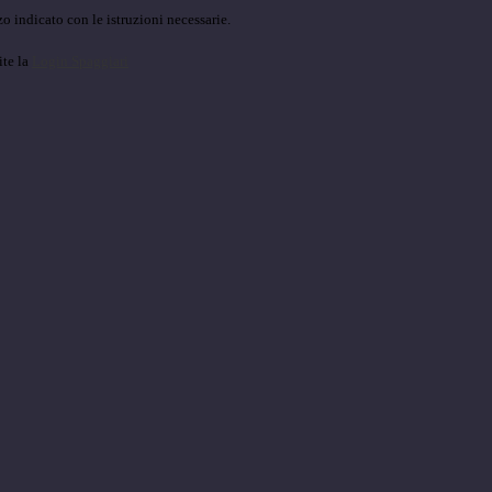
o indicato con le istruzioni necessarie.
ite la
Login Spaggiari