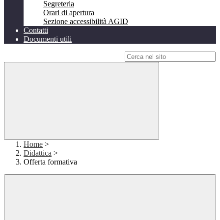
Segreteria
Orari di apertura
Sezione accessibilità AGID
Contatti
Documenti utili
Campo di ricerca per le pagine del sito
Home
>
Didattica
>
Offerta formativa