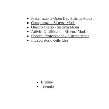
Presentazione Open Day Sistema Moda
Competenze - Sistema Moda
Quadro Orario - Sistema Moda
Attività Qualificanti - Sistema Moda
Sbocchi Professionali - Sistema Moda
Il Laboratorio delle Idee
Biennio
Triennio