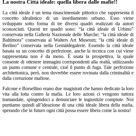
La nostra Città ideale: quella libera dalle mafie!!
La città ideale è un tema rinascimentale pittorico che rappresenta il
concetto idealistico di un insediamento urbano. Esso viene
sviluppato sotto forma di tre diversi quadri realizzati da autori
sconosciuti. Questi tre quadri sono: “la città ideale di Urbino”
conservata nella Galleria Nazionale delle Marche; “la città ideale di
Baltimora” conservata al Walters Art Museum; “la città ideale di
Berlino” conservata nella Gemäldegalerie. Essendo la città ideale
basata su un concetto di perfezione, anche la tecnica con cui viene
rappresentata non è da meno. È usata la prospettiva, la quale
consente di ottenere immagini corrispondenti alla realtà, utilizzando
un punto comune e centrale, cioè il punto di fuga. Tale perfezione
architettonica, però, non dovrebbe essere rovinata dalla criminalità e
dalla corruzione mafiose.
Falcone e Borsellino erano due magistrati che hanno dedicato la loro
vita alla lotta contro la mafia. Le loro azioni ci vengono tuttora
tramandate, spingendoci a denunciare le ingiustizie compiute. Noi
puntiamo quindi all’ideazione di una città ideale libera della mafia,
sperando che in futuro ogni città possa essere libera come la nostra!