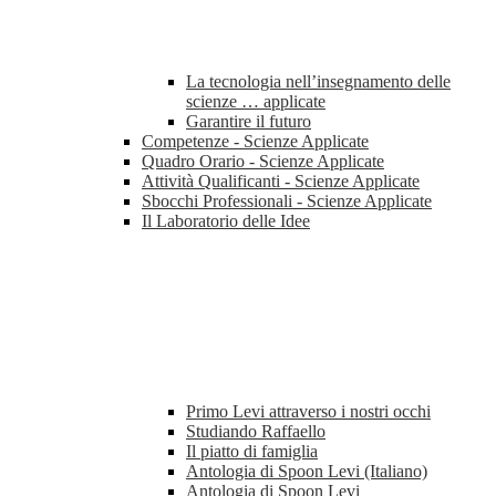
La tecnologia nell’insegnamento delle
scienze … applicate
Garantire il futuro
Competenze - Scienze Applicate
Quadro Orario - Scienze Applicate
Attività Qualificanti - Scienze Applicate
Sbocchi Professionali - Scienze Applicate
Il Laboratorio delle Idee
Primo Levi attraverso i nostri occhi
Studiando Raffaello
Il piatto di famiglia
Antologia di Spoon Levi (Italiano)
Antologia di Spoon Levi