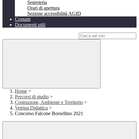
Segreteria
Orari di apertura
Sezione accessibilità AGID
Contatti
Documenti utili
Campo di ricerca per le pagine del sito
Home
>
Percorsi di studio
>
Costruzione, Ambiente e Territorio
>
Vetrina Didattica
>
Concorso Falcone Borsellino 2021