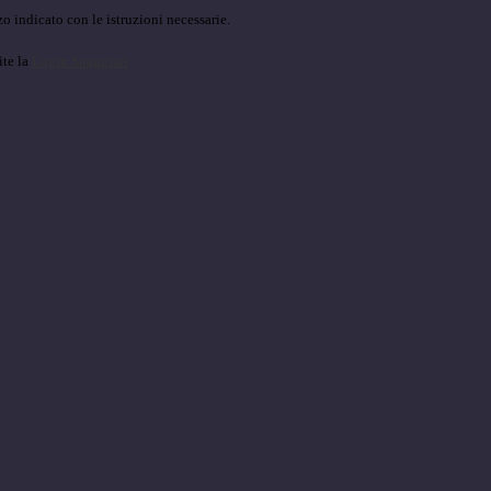
o indicato con le istruzioni necessarie.
ite la
Login Spaggiari