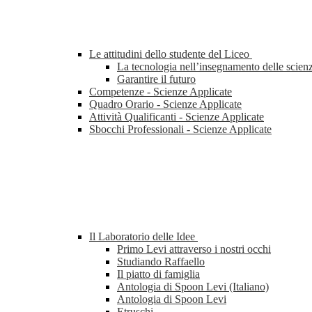
Le attitudini dello studente del Liceo
La tecnologia nell’insegnamento delle scien
Garantire il futuro
Competenze - Scienze Applicate
Quadro Orario - Scienze Applicate
Attività Qualificanti - Scienze Applicate
Sbocchi Professionali - Scienze Applicate
Il Laboratorio delle Idee
Primo Levi attraverso i nostri occhi
Studiando Raffaello
Il piatto di famiglia
Antologia di Spoon Levi (Italiano)
Antologia di Spoon Levi
Etruschi