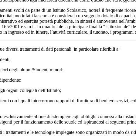
tamenti svolti da parte di un Istituto Scolastico, noterá il frequente ricor
o italiano infatti la scuola è considerata un soggetto dotato di capacità 
nistrativo ed esercita potestà pubbliche, in sintesi è annoverata nell’am
. 165/2001 e s.m.i.. In quanto tale la principale finalità “istituzionale” d
o in ingresso ed in itinere, l’attività curriculare, il tutorato, i programmi
e diversi trattamenti di dati personali, in particolare riferibili a:
nti;
egli alunni/Studenti minori;
endente;
ni collegiali dell’Istituto;
n i quali intercorrono rapporti di fornitura di beni e/o servizi, 
ono esclusivamente al fine di adempiere agli obblighi connessi alla instau
vigenti per il funzionamento delle scuole ed ispirandosi ai seguenti princ
ttamenti e le tecnologie impiegate sono organizzati in modo da ridurre 