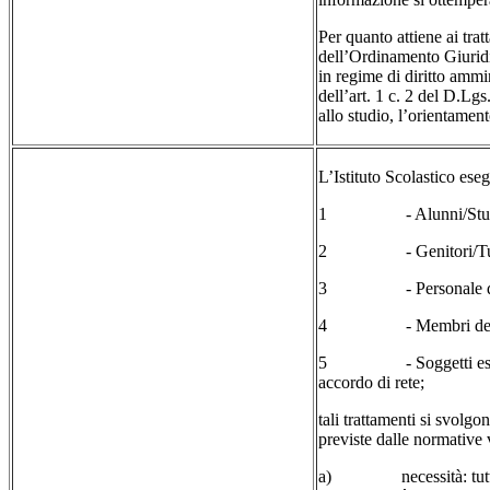
Per quanto attiene ai trat
dell’Ordinamento Giuridic
in regime di diritto ammi
dell’art. 1 c. 2 del D.Lgs
allo studio, l’orientament
L’Istituto Scolastico esegu
1 - Alunni/Stude
2 - Genitori/Tutori d
3 - Personale dip
4 - Membri degli orga
5 - Soggetti esterni co
accordo di rete;
tali trattamenti si svolg
previste dalle normative 
a) necessità: tutti i tra