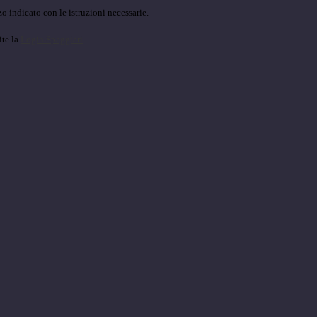
o indicato con le istruzioni necessarie.
ite la
Login Spaggiari