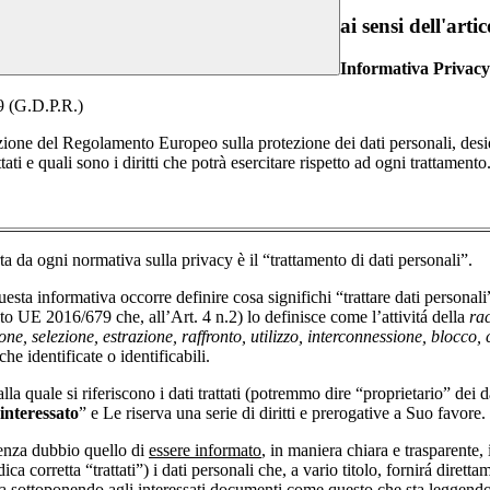
ai sensi dell'a
Informativa Privacy
9 (G.D.P.R.)
licazione del Regolamento Europeo sulla protezione dei dati personali, 
ti e quali sono i diritti che potrà esercitare rispetto ad ogni trattamento
ta da ogni normativa sulla privacy è il “trattamento di dati personali”.
esta informativa occorre definire cosa significhi “trattare dati personali”
 UE 2016/679 che, all’Art. 4 n.2) lo definisce come l’attivitá della
rac
ne, selezione, estrazione, raffronto, utilizzo, interconnessione, blocco
che identificate o identificabili.
alla quale si riferiscono i dati trattati (potremmo dire “proprietario” de
interessato
” e Le riserva una serie di diritti e prerogative a Suo favore.
 senza dubbio quello di
essere informato
, in maniera chiara e trasparente, 
ca corretta “trattati”) i dati personali che, a vario titolo, fornirá direttam
 sottoponendo agli interessati documenti come questo che sta leggendo, 