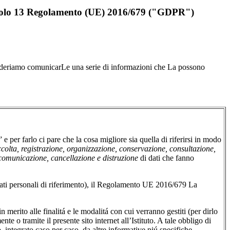
rticolo 13 Regolamento (UE) 2016/679 ("GDPR")
desideriamo comunicarLe una serie di informazioni che La possono
.
 e per farlo ci pare che la cosa migliore sia quella di riferirsi in modo
colta, registrazione, organizzazione, conservazione, consultazione,
, comunicazione, cancellazione e distruzione
di dati che fanno
i dati personali di riferimento), il Regolamento UE 2016/679 La
in merito alle finalitá e le modalitá con cui verranno gestiti (per dirlo
ente o tramite il presente sito internet all’Istituto. A tale obbligo di
integrato caso per caso, da altre informative piú specifiche.