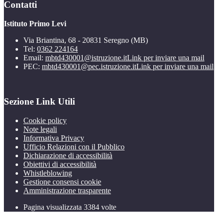
Contatti
Istituto Primo Levi
Via Briantina, 68 - 20831 Seregno (MB)
Tel:
0362 224164
Email:
mbtd430001@istruzione.it
Link per inviare una mail
PEC:
mbtd430001@pec.istruzione.it
Link per inviare una mail
Sezione Link Utili
Cookie policy
Note legali
Informativa Privacy
Ufficio Relazioni con il Pubblico
Dichiarazione di accessibilità
Obiettivi di accessibilità
Whistleblowing
Gestione consensi cookie
Amministrazione trasparente
Pagina visualizzata
3384
volte