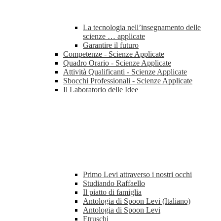
La tecnologia nell’insegnamento delle
scienze … applicate
Garantire il futuro
Competenze - Scienze Applicate
Quadro Orario - Scienze Applicate
Attività Qualificanti - Scienze Applicate
Sbocchi Professionali - Scienze Applicate
Il Laboratorio delle Idee
Primo Levi attraverso i nostri occhi
Studiando Raffaello
Il piatto di famiglia
Antologia di Spoon Levi (Italiano)
Antologia di Spoon Levi
Etruschi