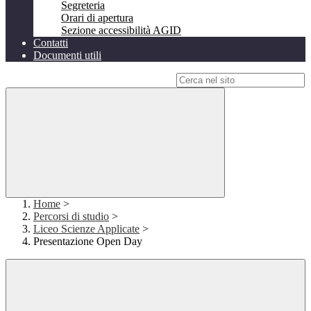
Segreteria
Orari di apertura
Sezione accessibilità AGID
Contatti
Documenti utili
Campo di ricerca per le pagine del sito
Home
>
Percorsi di studio
>
Liceo Scienze Applicate
>
Presentazione Open Day