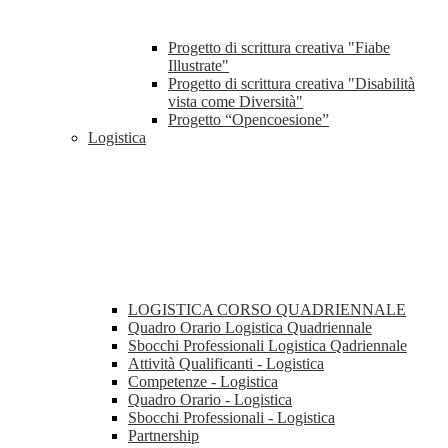
Progetto di scrittura creativa "Fiabe
Illustrate"
Progetto di scrittura creativa "Disabilità
vista come Diversità"
Progetto “Opencoesione”
Logistica
LOGISTICA CORSO QUADRIENNALE
Quadro Orario Logistica Quadriennale
Sbocchi Professionali Logistica Qadriennale
Attività Qualificanti - Logistica
Competenze - Logistica
Quadro Orario - Logistica
Sbocchi Professionali - Logistica
Partnership