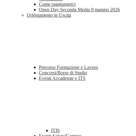
Come raggiungerci
Open Day Seconda Media 9 maggio 2026
Orientamento in Uscita
Percorso Formazione e Lavoro
Concorsi/Borse di Studio
Eventi Accademie e ITS
ITIS
Eventi Saloni/Campus