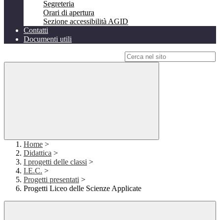
Segreteria
Orari di apertura
Sezione accessibilità AGID
Contatti
Documenti utili
Campo di ricerca per le pagine del sito
Home
>
Didattica
>
I progetti delle classi
>
I.E.C.
>
Progetti presentati
>
Progetti Liceo delle Scienze Applicate