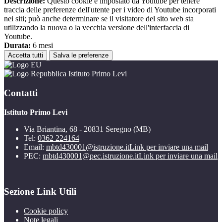
Descrizione:
Questo cookie è impostato da Youtube per tenere
traccia delle preferenze dell'utente per i video di Youtube incorporati
nei siti; può anche determinare se il visitatore del sito web sta
utilizzando la nuova o la vecchia versione dell'interfaccia di
Youtube.
Durata:
6 mesi
Accetta tutti
Salva le preferenze
Istituto Primo Levi
Contatti
Istituto Primo Levi
Via Briantina, 68 - 20831 Seregno (MB)
Tel:
0362 224164
Email:
mbtd430001@istruzione.it
Link per inviare una mail
PEC:
mbtd430001@pec.istruzione.it
Link per inviare una mail
Sezione Link Utili
Cookie policy
Note legali