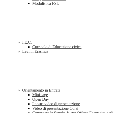
Modulistica FSL
I.E.C.
Curricolo di Educazione civica
Levi in Erasmus
Orientamento in Entrata
Ministage
Open Day
I nostri video di presentazione
Video di presentazione Corsi
Conoscere la Scuola, la sua Offerta Formativa e gl