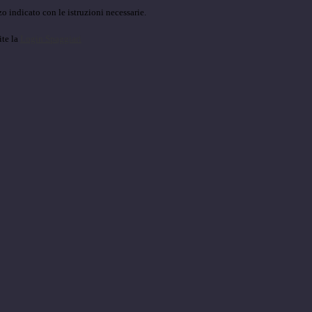
o indicato con le istruzioni necessarie.
ite la
Login Spaggiari