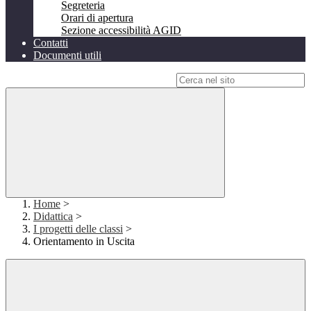
Segreteria
Orari di apertura
Sezione accessibilità AGID
Contatti
Documenti utili
Campo di ricerca per le pagine del sito
Home
>
Didattica
>
I progetti delle classi
>
Orientamento in Uscita