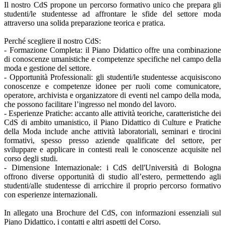
Il nostro CdS propone un percorso formativo unico che prepara gli
studenti/le studentesse ad affrontare le sfide del settore moda
attraverso una solida preparazione teorica e pratica.
Perché scegliere il nostro CdS:
- Formazione Completa: il Piano Didattico offre una combinazione
di conoscenze umanistiche e competenze specifiche nel campo della
moda e gestione del settore.
- Opportunità Professionali: gli studenti/le studentesse acquisiscono
conoscenze e competenze idonee per ruoli come comunicatore,
operatore, archivista e organizzatore di eventi nel campo della moda,
che possono facilitare l’ingresso nel mondo del lavoro.
- Esperienze Pratiche: accanto alle attività teoriche, caratteristiche dei
CdS di ambito umanistico, il Piano Didattico di Culture e Pratiche
della Moda include anche attività laboratoriali, seminari e tirocini
formativi, spesso presso aziende qualificate del settore, per
sviluppare e applicare in contesti reali le conoscenze acquisite nel
corso degli studi.
- Dimensione Internazionale: i CdS dell'Università di Bologna
offrono diverse opportunità di studio all’estero, permettendo agli
studenti/alle studentesse di arricchire il proprio percorso formativo
con esperienze internazionali.
In allegato una Brochure del CdS, con informazioni essenziali sul
Piano Didattico, i contatti e altri aspetti del Corso.