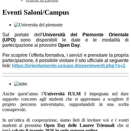
Eventi Saloni/Campus
Sul portale dell'
Università del Piemonte Orientale
(UPO)
sono disponibili le date e le modalità di
partecipazione ai prossimi
Open Day
.
Per scoprire l'offerta formativa, i servizi e prenotare la propria
partecipazione, è possibile visitare il sito ufficiale al seguente
link:
https://orientamento.
uniupo.it/open/eventi.php?s=1
Anche quest’anno l’
Università IULM
è impegnata nel dare
supporto concreto agli studenti che si apprestano a scegliere il
proprio percorso universitario, supportandoli in una scelta
consapevole.
In un’ottica di cooperazione, siamo lieti di invitare voi e i vostri
studenti al prossimo
Open Day delle Lauree Triennali
che si
terrà
sabato 9 maggio 2026
in sede oppure online
.