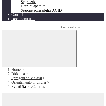
Segreteria
Orari di apertura
Sezione accessibilità AGID
Contatti
Documenti utili
Campo di ricerca per le pagine del sito
Home
>
Didattica
>
I progetti delle classi
>
Orientamento in Uscita
>
Eventi Saloni/Campus