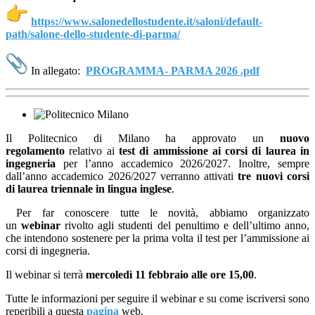
https://www.
salonedellostudente.it/saloni/
default-
path/salone-dello-
studente-di-parma/
In allegato:
PROGRAMMA- PARMA 2026 .pdf
Il Politecnico di Milano ha approvato un
nuovo
regolamento
relativo ai
test di ammissione ai corsi di laurea in
ingegneria
per l’anno accademico 2026/2027. Inoltre, sempre
dall’anno accademico 2026/2027 verranno attivati
tre nuovi corsi
di laurea triennale in lingua inglese
.
Per far conoscere tutte le novità, abbiamo organizzato
un
webinar
rivolto agli studenti del penultimo e dell’ultimo anno,
che intendono sostenere per la prima volta il test per l’ammissione ai
corsi di ingegneria.
Il webinar si terrà
mercoledì 11 febbraio alle ore 15,00
.
Tutte le informazioni per seguire il webinar e su come iscriversi sono
reperibili a questa
pagina
web.