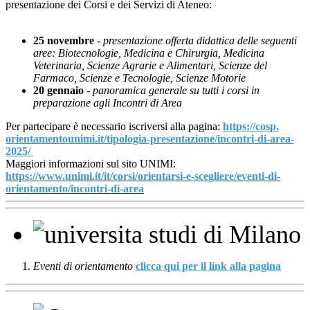
presentazione dei Corsi e dei Servizi di Ateneo:
25 novembre
-
presentazione offerta didattica delle seguenti
aree: Biotecnologie, Medicina e Chirurgia, Medicina
Veterinaria, Scienze Agrarie e Alimentari, Scienze del
Farmaco, Scienze e Tecnologie, Scienze Motorie
20 gennaio
-
panoramica generale su tutti i corsi in
preparazione agli Incontri di Area
Per partecipare è necessario iscriversi alla pagina:
https://cosp.
orientamentounimi.it/
tipologia-presentazione/
incontri-di-area-
2025/
Maggiori informazioni sul sito UNIMI:
https://www.unimi.it/it/corsi/
orientarsi-e-scegliere/eventi-
di-
orientamento/incontri-di-
area
Eventi di orientamento
clicca qui per il link alla pagina