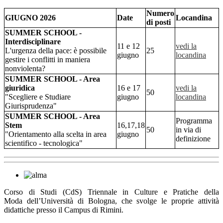
Numero
GIUGNO 2026
Date
Locandina
di posti
SUMMER SCHOOL -
Interdisciplinare
11 e 12
vedi la
L'urgenza della pace: è possibile
25
giugno
locandina
gestire i conflitti in maniera
nonviolenta?
SUMMER SCHOOL - Area
giuridica
16 e 17
vedi la
50
"Scegliere e Studiare
giugno
locandina
Giurisprudenza"
SUMMER SCHOOL - Area
Programma
Stem
16,17,18
50
in via di
"Orientamento alla scelta in area
giugno
definizione
scientifico - tecnologica"
Corso di Studi (CdS) Triennale in Culture e Pratiche della
Moda dell’Università di Bologna, che svolge le proprie attività
didattiche presso il Campus di Rimini.