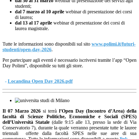
dal 30 al 31 marzo
webinar di presentazione dei servizi agli
studenti;
dal 7 marzo al 10 aprile
webinar di presentazione dei corsi
di laurea;
dal 13 al 17 aprile
webinar di presentazione dei corsi di
laurea magistrale.
Tutte le informazioni sono disponibili sul sito
www.polimi.it/futuri-
studenti/
open-day-2026
.
Per partecipare agli eventi è necessario iscriversi tramite l’app “Open
Day Polimi”, disponibile su tutti gli store.
-
Locandina Open Day 2026.pdf
Il 07 Marzo 2026
si terrà
l’Open Day (Incontro d’Area) della
facoltà di Scienze Politiche, Economiche e Sociali (SPES)
dell’Università Statale
(dalle 9:15 alle 13, presso la sede di Via
Conservatorio 7), durante la quale verranno presentate tutte le lauree
triennali offerte dalla facoltà SPES nelle sue aree di sua
competenza. Tutte le informazioni sono disponibili a questo
link
.