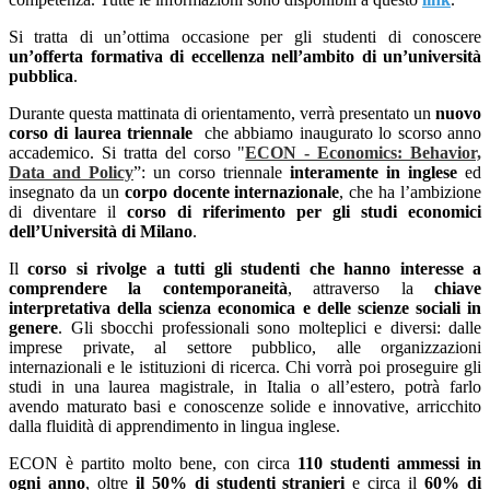
Si tratta di un’ottima occasione per gli studenti di conoscere
un’offerta formativa di eccellenza nell’ambito di un’università
pubblica
.
Durante questa mattinata di orientamento, verrà presentato
un
nuovo
corso di laurea triennale
che abbiamo inaugurato lo scorso anno
accademico. Si tratta del corso "
ECON - Economics: Behavior,
Data and Policy
”: un corso triennale
interamente in inglese
ed
insegnato da un
corpo docente internazionale
, che ha l’ambizione
di diventare il
corso di riferimento per gli studi economici
dell’Università di Milano
.
Il
corso si rivolge a tutti gli studenti che hanno interesse a
comprendere la contemporaneità
, attraverso la
chiave
interpretativa della scienza economica e delle scienze sociali in
genere
. Gli sbocchi professionali sono molteplici e diversi: dalle
imprese private, al settore pubblico, alle organizzazioni
internazionali e le istituzioni di ricerca. Chi vorrà poi proseguire gli
studi in una laurea magistrale, in Italia o all’estero, potrà farlo
avendo maturato basi e conoscenze solide e innovative, arricchito
dalla fluidità di apprendimento in lingua inglese.
ECON è partito molto bene, con circa
110 studenti ammessi in
ogni anno
, oltre
il 50% di studenti stranieri
e circa il
60% di