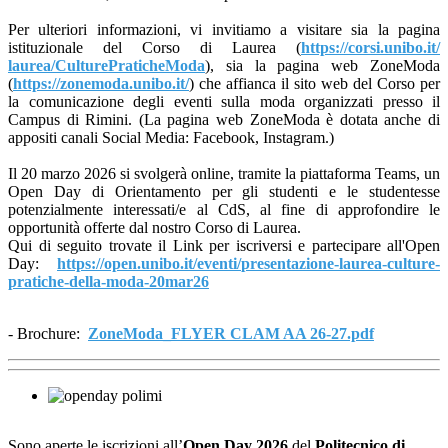
Per ulteriori informazioni, vi invitiamo a visitare sia la pagina
istituzionale del Corso di Laurea (
https://corsi.unibo.it/
laurea/CulturePraticheModa
), sia la pagina web ZoneModa
(
https://zonemoda.unibo.it/
) che affianca il sito web del Corso per
la comunicazione degli eventi sulla moda organizzati presso il
Campus di Rimini. (La pagina web ZoneModa è dotata anche di
appositi canali Social Media: Facebook, Instagram.)
Il 20 marzo 2026 si svolgerà online, tramite la piattaforma Teams, un
Open Day di Orientamento per gli studenti e le studentesse
potenzialmente interessati/e al CdS, al fine di approfondire le
opportunità offerte dal nostro Corso di Laurea.
Qui di seguito trovate il Link per iscriversi e partecipare all'Open
Day:
https://open.unibo.it/eventi/
presentazione-laurea-culture-
pratiche-della-moda-20mar26
- Brochure:
ZoneModa_FLYER CLAM AA 26-27.pdf
Sono aperte le iscrizioni all’
Open Day 2026
del
Politecnico di