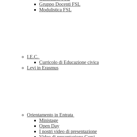
Gruppo Docenti FSL
Modulistica FSL
I.E.C.
Curricolo di Educazione civica
Levi in Erasmus
Orientamento in Entrata
Ministage
Open Day
I nostri video di presentazione
Video di presentazione Corsi