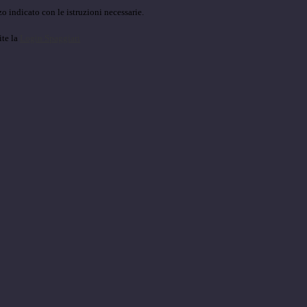
o indicato con le istruzioni necessarie.
ite la
Login Spaggiari