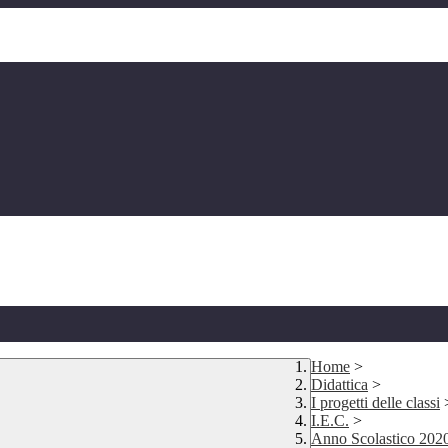
Home
>
Didattica
>
I progetti delle classi
I.E.C.
>
Anno Scolastico 202