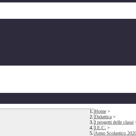
Home
>
Didattica
>
I progetti delle classi
I.E.C.
>
Anno Scolastico 202