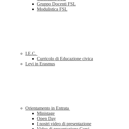
Gruppo Docenti FSL
Modulistica FSL
I.E.C.
Curricolo di Educazione civica
Levi in Erasmus
Orientamento in Entrata
Ministage
Open Day
I nostri video di presentazione
Video di presentazione Corsi