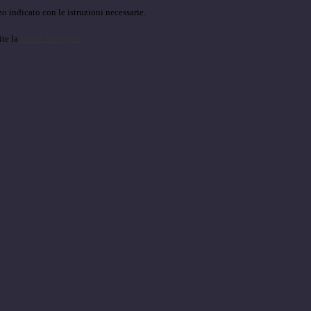
o indicato con le istruzioni necessarie.
ite la
Login Spaggiari