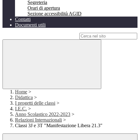
Segreteria
Orari di apertura
Sezione accessibilità AGID
Contatti
Documenti utili
Campo di ricerca per le pagine del sito
Home
>
Didattica
>
I progetti delle classi
>
I.E.C.
>
Anno Scolastico 2022-2023
>
Relazioni Internazionali
>
Classi 3J e 3T "Manifestazione Libera 21.3"