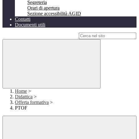
Segreteria
Orari di apertura
Sezione accessibilità AGID
Contatti
Documenti utili
Campo di ricerca per le pagine del sito
Home
>
Didattica
>
Offerta formativa
>
PTOF