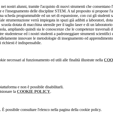
nei nostri alunni, tramite l'acquisto di nuovi strumenti che consentano l'
 e l'insegnamento delle discipline STEM. A tal proposito si propone l'a
da una scheda programmabile ed un set di espansione, con cui gli studenti s
Tale strumentazione verrà impiegata in spazi già adibiti a laboratori, dota
ola dotata di macchina utensile per il taglio laser e di un laboratorio d
cuola, ampliando quindi sia le conoscenze che le competenze traversali deg
 studentesse ed i nostri studenti a padroneggiare strumenti scientifici 
llelamente innovare le metodologie di insegnamento ed apprendimento n
i richiesti è indispensabile.
kie necessari al funzionamento ed utili alle finalità illustrate nella
COO
attaforma e non è possibile disabilitarli.
isionare la
COOKIE POLICY
.
 È possibile consultare l'elenco nella pagina della cookie policy.