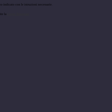
o indicato con le istruzioni necessarie.
ite la
Login Spaggiari