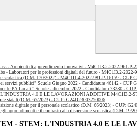
 class - Ambienti di apprendimento innovativi - M4C1I3.2-2022-961
abs - Laboratori per le professioni digitali del futuro - M4C1I3.2-
sione scolastica (D.M. 170/2022) - M4C1I1.4-2022-981-P-16159 - CU
 nei servizi pubblici" Scuole Giugno 2022 - Candidatura 46142 - CU
d per le PA Locali ” Scuole - dicembre 2022 - Candidatura 73280 - 
- STEM: L'INDUSTRIA 4.0 E LE LAVORAZIONI ADDITIVE M4C1I3.2-
uole statali (D.M. 65/2023) - CUP: G24D23003250006
ransizione digitale per il personale scolastico (D.M. 66/2023) - CUP:
li negli apprendimenti e il contrasto alla dispersione scolastica (D.M.
r le STEM - STEM: L'INDUSTRIA 4.0 E L