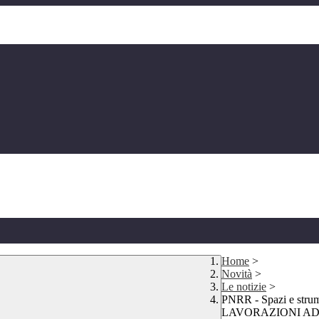
Home
>
Novità
>
Le notizie
>
PNRR - Spazi e stru
LAVORAZIONI ADDI