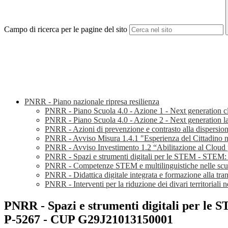
Campo di ricerca per le pagine del sito
PNRR - Piano nazionale ripresa resilienza
PNRR - Piano Scuola 4.0 - Azione 1 - Next generation
PNRR - Piano Scuola 4.0 - Azione 2 - Next generation l
PNRR - Azioni di prevenzione e contrasto alla disper
PNRR - Avviso Misura 1.4.1 "Esperienza del Cittadino
PNRR - Avviso Investimento 1.2 “Abilitazione al Clou
PNRR - Spazi e strumenti digitali per le STEM 
PNRR - Competenze STEM e multilinguistiche nelle sc
PNRR - Didattica digitale integrata e formazione alla t
PNRR - Interventi per la riduzione dei divari territoria
PNRR - Spazi e strumenti digitali pe
P-5267 - CUP G29J21013150001