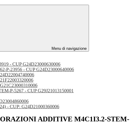
Menu di navigazione
-P-23919 - CUP G24D23000630006
2022-962-P-23956 - CUP G24D23000640006
P G24D22004740006
P G21F22003320006
CUP G21C23000310006
STEM-P-5267 - CUP G29J21013150001
 G24D23004860006
 19/2024) - CUP: G24D21000360006
E LAVORAZIONI ADDITIVE M4C1I3.2-STEM-