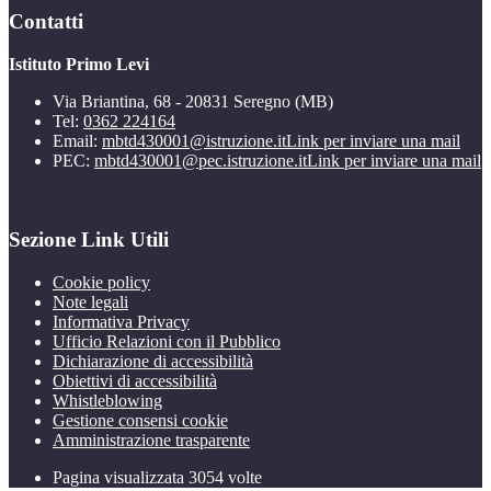
Contatti
Istituto Primo Levi
Via Briantina, 68 - 20831 Seregno (MB)
Tel:
0362 224164
Email:
mbtd430001@istruzione.it
Link per inviare una mail
PEC:
mbtd430001@pec.istruzione.it
Link per inviare una mail
Sezione Link Utili
Cookie policy
Note legali
Informativa Privacy
Ufficio Relazioni con il Pubblico
Dichiarazione di accessibilità
Obiettivi di accessibilità
Whistleblowing
Gestione consensi cookie
Amministrazione trasparente
Pagina visualizzata
3054
volte