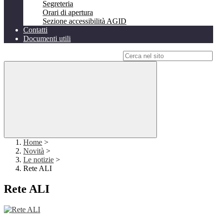
Segreteria
Orari di apertura
Sezione accessibilità AGID
Contatti
Documenti utili
Campo di ricerca per le pagine del sito
Home
>
Novità
>
Le notizie
>
Rete ALI
Rete ALI