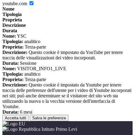
youtube.com
Nome
Tipologia
Proprieta
Descrizione
Durata
Nome:
YSC
Tipologia:
analitico
Proprieta:
Terza-parte
Descrizione:
Questo cookie è impostato da YouTube per tenere
traccia delle visualizzazioni dei video incorporati.
Durata:
Sessione
Nome:
VISITOR_INFO1_LIVE
Tipologia:
analitico
Proprieta:
Terza-parte
Descrizione:
Questo cookie è impostato da Youtube per tenere
traccia delle preferenze dell'utente per i video di Youtube incorporati
nei siti; può anche determinare se il visitatore del sito web sta
utilizzando la nuova o la vecchia versione dell'interfaccia di
Youtube.
Durata:
6 mesi
Accetta tutti
Salva le preferenze
Istituto Primo Levi