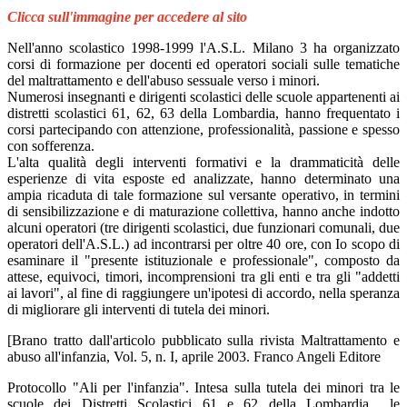
Clicca sull'immagine per accedere al sito
Nell'anno scolastico 1998-1999 l'A.S.L. Milano 3 ha organizzato
corsi di formazione per docenti ed operatori sociali sulle tematiche
del maltrattamento e dell'abuso sessuale verso i minori.
Numerosi insegnanti e dirigenti scolastici delle scuole appartenenti ai
distretti scolastici 61, 62, 63 della Lombardia, hanno frequentato i
corsi partecipando con attenzione, professionalità, passione e spesso
con sofferenza.
L'alta qualità degli interventi formativi e la drammaticità delle
esperienze di vita esposte ed analizzate, hanno determinato una
ampia ricaduta di tale formazione sul versante operativo, in termini
di sensibilizzazione e di maturazione collettiva, hanno anche indotto
alcuni operatori (tre dirigenti scolastici, due funzionari comunali, due
operatori dell'A.S.L.) ad incontrarsi per oltre 40 ore, con Io scopo di
esaminare il "presente istituzionale e professionale", composto da
attese, equivoci, timori, incomprensioni tra gli enti e tra gli "addetti
ai lavori", al fine di raggiungere un'ipotesi di accordo, nella speranza
di migliorare gli interventi di tutela dei minori.
[Brano tratto dall'articolo pubblicato sulla rivista Maltrattamento e
abuso all'infanzia, Vol. 5, n. I, aprile 2003. Franco Angeli Editore
Protocollo "Ali per l'infanzia". Intesa sulla tutela dei minori tra le
scuole dei Distretti Scolastici 61 e 62 della Lombardia le