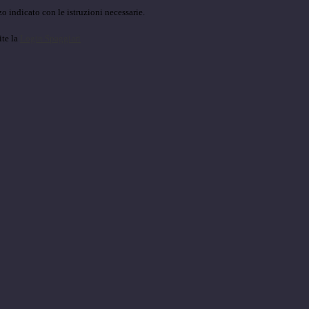
o indicato con le istruzioni necessarie.
ite la
Login Spaggiari