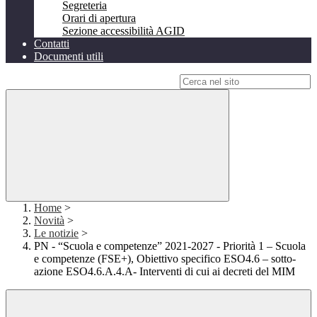
Segreteria
Orari di apertura
Sezione accessibilità AGID
Contatti
Documenti utili
Campo di ricerca per le pagine del sito
Home
>
Novità
>
Le notizie
>
PN - “Scuola e competenze” 2021-2027 - Priorità 1 – Scuola
e competenze (FSE+), Obiettivo specifico ESO4.6 – sotto-
azione ESO4.6.A.4.A- Interventi di cui ai decreti del MIM