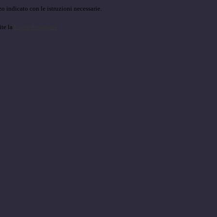
o indicato con le istruzioni necessarie.
ite la
Login Spaggiari