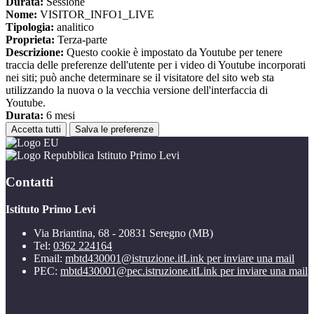
Durata:
Sessione
Nome:
VISITOR_INFO1_LIVE
Tipologia:
analitico
Proprieta:
Terza-parte
Descrizione:
Questo cookie è impostato da Youtube per tenere
traccia delle preferenze dell'utente per i video di Youtube incorporati
nei siti; può anche determinare se il visitatore del sito web sta
utilizzando la nuova o la vecchia versione dell'interfaccia di
Youtube.
Durata:
6 mesi
Accetta tutti
Salva le preferenze
Istituto Primo Levi
Contatti
Istituto Primo Levi
Via Briantina, 68 - 20831 Seregno (MB)
Tel:
0362 224164
Email:
mbtd430001@istruzione.it
Link per inviare una mail
PEC:
mbtd430001@pec.istruzione.it
Link per inviare una mail