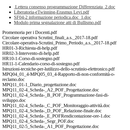
Lettera consenso programmazione Differenziata_2.doc
Liberatoria-eTwinning-Erasmus Levi.pdf
SF04-2 informazione periodica.doc_1.doc
Modulo prima segnalazione atti di Bullismo.pdf
Promemoria per i Docenti.pdf
Circolare operativa Scrutini_finali_a.s._2017-18.pdf
Circolare-operativa-Scrutini_Primo_Periodo_a.s._2017-18.pdf
HR01-3-Richiesta-di-help.pdf
HR02-3-Intervento-di-help.pdf
HR10-1-Corso-di-sostegno.pdf
HR11-1-Calendario-corso-di-sostegno.pdf
Istruzioni-tecniche-per-lutilizzo-dello-scrutinio-elettronico.pdf
MPQ04_01_4-MPQ05_03_4-Rapporto-di-non-conformità-o-
reclamo.doc
MPQ11_01-1_Diario_progettazione.doc
MPQ11_02-4_Scheda-_A2_POF_Progettazione.doc
MPQ11_02-4_Scheda-_B_POF_Programmazione-fasi-di-
sviluppo.doc
MPQ11_02-4_Scheda-_C_POF_Monitoraggio-attività.doc
MPQ11_02-4_Scheda-_D_POF_Relazione-finale.doc
MPQ11_02-4_Scheda-_E_POFRendicontazione-ore-1.doc
MPQ11_02-4_Scheda-_Segr_POF.doc
MPQ11_02-5_Scheda-_A1_POF_Progettazione.doc