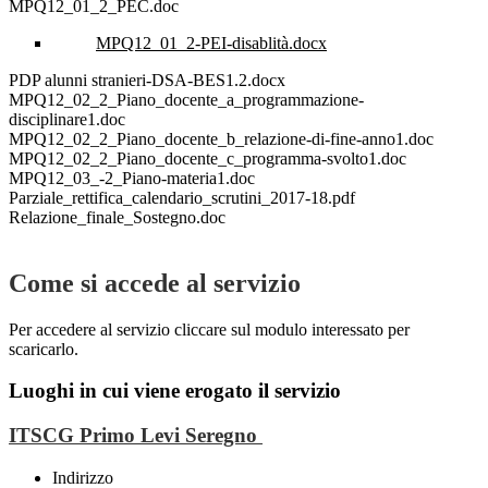
MPQ12_01_2_PEC.doc
MPQ12_01_2-PEI-disablità.docx
PDP alunni stranieri-DSA-BES1.2.docx
MPQ12_02_2_Piano_docente_a_programmazione-
disciplinare1.doc
MPQ12_02_2_Piano_docente_b_relazione-di-fine-anno1.doc
MPQ12_02_2_Piano_docente_c_programma-svolto1.doc
MPQ12_03_-2_Piano-materia1.doc
Parziale_rettifica_calendario_scrutini_2017-18.pdf
Relazione_finale_Sostegno.doc
Come si accede al servizio
Per accedere al servizio cliccare sul modulo interessato per
scaricarlo.
Luoghi in cui viene erogato il servizio
ITSCG Primo Levi Seregno
Indirizzo