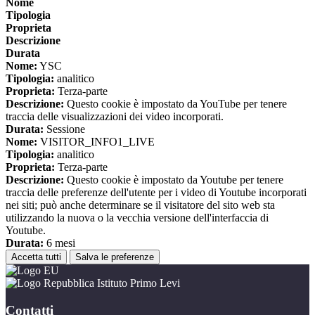
Nome
Tipologia
Proprieta
Descrizione
Durata
Nome:
YSC
Tipologia:
analitico
Proprieta:
Terza-parte
Descrizione:
Questo cookie è impostato da YouTube per tenere
traccia delle visualizzazioni dei video incorporati.
Durata:
Sessione
Nome:
VISITOR_INFO1_LIVE
Tipologia:
analitico
Proprieta:
Terza-parte
Descrizione:
Questo cookie è impostato da Youtube per tenere
traccia delle preferenze dell'utente per i video di Youtube incorporati
nei siti; può anche determinare se il visitatore del sito web sta
utilizzando la nuova o la vecchia versione dell'interfaccia di
Youtube.
Durata:
6 mesi
Accetta tutti
Salva le preferenze
Istituto Primo Levi
Contatti