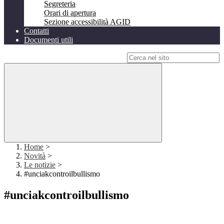
Segreteria
Orari di apertura
Sezione accessibilità AGID
Contatti
Documenti utili
Campo di ricerca per le pagine del sito
Home
>
Novità
>
Le notizie
>
#unciakcontroilbullismo
#unciakcontroilbullismo