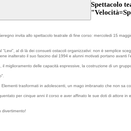
Spettacolo t
"Velocità=S
regno invita allo spettacolo teatrale di fine corso: mercoledi 15 maggi
“Levi”, al di là dei consueti ostacoli organizzativi: non è semplice sceg
ne inalterato il suo fascino dal 1994 e alunni motivati portano avanti l
ze, il miglioramento delle capacità espressive, la costruzione di un grup
o".
e. Elementi trasformati in adolescenti, un mago imbranato che non sa come
uentato per cinque anni il corso e aver affinato le sue doti di attore in
 divertimento!