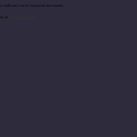
o indicato con le istruzioni necessarie.
ite la
Login Spaggiari