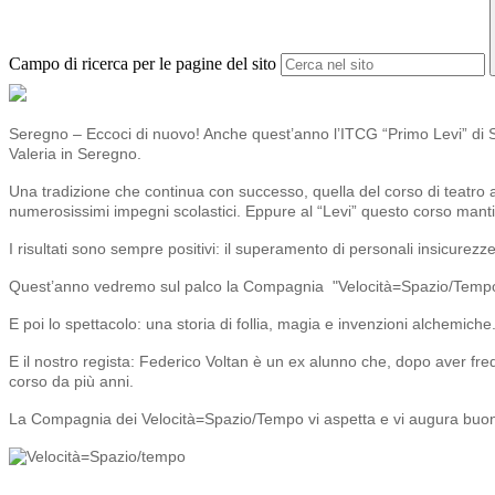
Campo di ricerca per le pagine del sito
Seregno – Eccoci di nuovo! Anche quest’anno l’ITCG “Primo Levi” di Se
Valeria in Seregno.
Una tradizione che continua con successo, quella del corso di teatro al 
numerosissimi impegni scolastici. Eppure al “Levi” questo corso mantie
I risultati sono sempre positivi: il superamento di personali insicurez
Quest’anno vedremo sul palco la Compagnia "Velocità=Spazio/Temp
E poi lo spettacolo: una storia di follia, magia e invenzioni alchemich
E il nostro regista: Federico Voltan è un ex alunno che, dopo aver freq
corso da più anni.
La Compagnia dei Velocità=Spazio/Tempo vi aspetta e vi augura buon