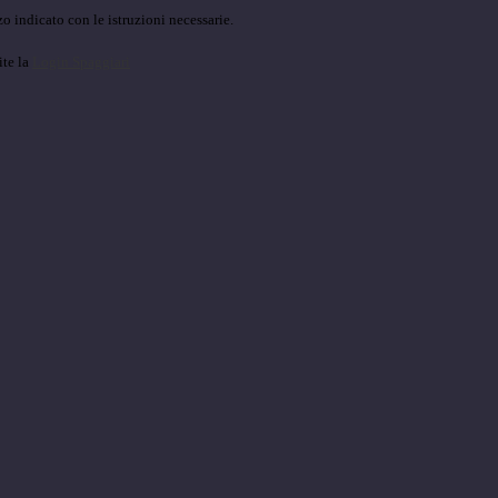
o indicato con le istruzioni necessarie.
ite la
Login Spaggiari