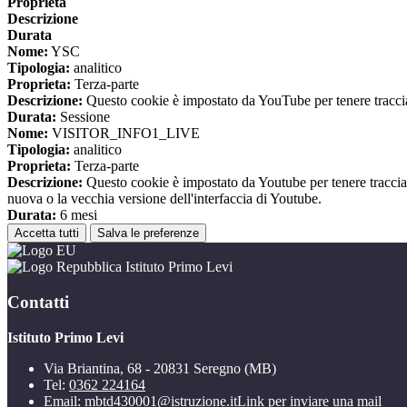
Proprieta
Descrizione
Durata
Nome:
YSC
Tipologia:
analitico
Proprieta:
Terza-parte
Descrizione:
Questo cookie è impostato da YouTube per tenere traccia 
Durata:
Sessione
Nome:
VISITOR_INFO1_LIVE
Tipologia:
analitico
Proprieta:
Terza-parte
Descrizione:
Questo cookie è impostato da Youtube per tenere traccia de
nuova o la vecchia versione dell'interfaccia di Youtube.
Durata:
6 mesi
Accetta tutti
Salva le preferenze
Istituto Primo Levi
Contatti
Istituto Primo Levi
Via Briantina, 68 - 20831 Seregno (MB)
Tel:
0362 224164
Email:
mbtd430001@istruzione.it
Link per inviare una mail