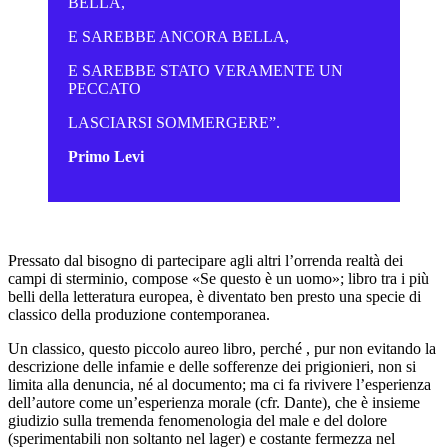
BELLA,
E SAREBBE ANCORA BELLA,
E SAREBBE STATO VERAMENTE UN
PECCATO
LASCIARSI SOMMERGERE”.
Primo Levi
Pressato dal bisogno di partecipare agli altri l’orrenda realtà dei
campi di sterminio, compose «Se questo è un uomo»; libro tra i più
belli della letteratura europea, è diventato ben presto una specie di
classico della produzione contemporanea.
Un classico, questo piccolo aureo libro, perché , pur non evitando la
descrizione delle infamie e delle sofferenze dei prigionieri, non si
limita alla denuncia, né al documento; ma ci fa rivivere l’esperienza
dell’autore come un’esperienza morale (cfr. Dante), che è insieme
giudizio sulla tremenda fenomenologia del male e del dolore
(sperimentabili non soltanto nel lager) e costante fermezza nel