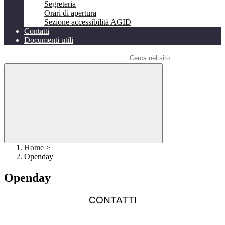
Segreteria
Orari di apertura
Sezione accessibilità AGID
Contatti
Documenti utili
Campo di ricerca per le pagine del sito
Home
>
Openday
Openday
CONTATTI