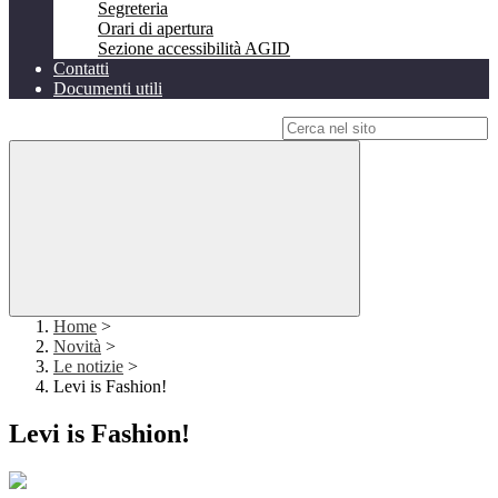
Segreteria
Orari di apertura
Sezione accessibilità AGID
Contatti
Documenti utili
Campo di ricerca per le pagine del sito
Home
>
Novità
>
Le notizie
>
Levi is Fashion!
Levi is Fashion!