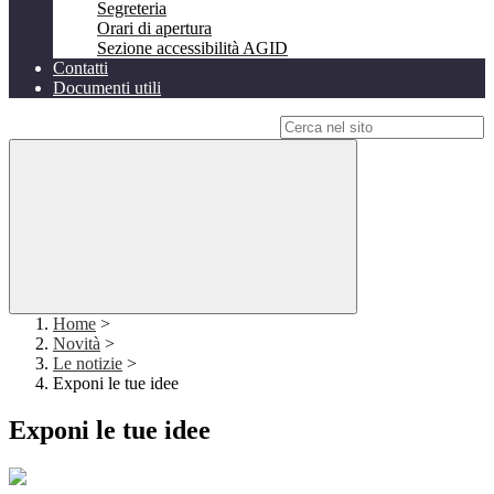
Segreteria
Orari di apertura
Sezione accessibilità AGID
Contatti
Documenti utili
Campo di ricerca per le pagine del sito
Home
>
Novità
>
Le notizie
>
Exponi le tue idee
Exponi le tue idee