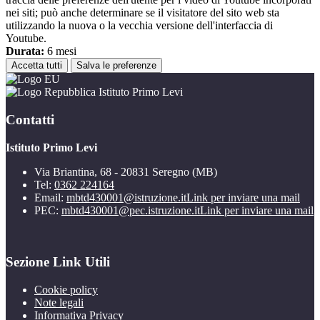
nei siti; può anche determinare se il visitatore del sito web sta
utilizzando la nuova o la vecchia versione dell'interfaccia di
Youtube.
Durata:
6 mesi
Accetta tutti
Salva le preferenze
Istituto Primo Levi
Contatti
Istituto Primo Levi
Via Briantina, 68 - 20831 Seregno (MB)
Tel:
0362 224164
Email:
mbtd430001@istruzione.it
Link per inviare una mail
PEC:
mbtd430001@pec.istruzione.it
Link per inviare una mail
Sezione Link Utili
Cookie policy
Note legali
Informativa Privacy