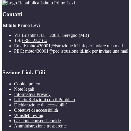
Istituto Primo Levi
Contatti
Istituto Primo Levi
Via Briantina, 68 - 20831 Seregno (MB)
Tel:
0362 224164
Email:
mbtd430001@istruzione.it
Link per inviare una mail
PEC:
mbtd430001@pec.istruzione.it
Link per inviare una mail
Sezione Link Utili
Cookie policy
Note legali
Informativa Privacy
Ufficio Relazioni con il Pubblico
Dichiarazione di accessibilità
Obiettivi di accessibilità
Whistleblowing
Gestione consensi cookie
Amministrazione trasparente