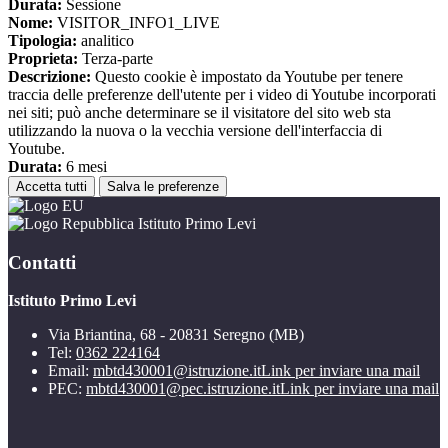
Durata:
Sessione
Nome:
VISITOR_INFO1_LIVE
Tipologia:
analitico
Proprieta:
Terza-parte
Descrizione:
Questo cookie è impostato da Youtube per tenere
traccia delle preferenze dell'utente per i video di Youtube incorporati
nei siti; può anche determinare se il visitatore del sito web sta
utilizzando la nuova o la vecchia versione dell'interfaccia di
Youtube.
Durata:
6 mesi
Accetta tutti
Salva le preferenze
Istituto Primo Levi
Contatti
Istituto Primo Levi
Via Briantina, 68 - 20831 Seregno (MB)
Tel:
0362 224164
Email:
mbtd430001@istruzione.it
Link per inviare una mail
PEC:
mbtd430001@pec.istruzione.it
Link per inviare una mail