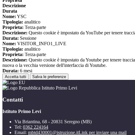
Proprieta
Descrizione
Durata
Nome:
YSC
Tipologia:
analitico
Proprieta:
Terza-parte
Descrizione:
Questo cookie è impostato da YouTube per tenere traccia 
Durata:
Sessione
Nome:
VISITOR_INFO1_LIVE
Tipologia:
analitico
Proprieta:
Terza-parte
Descrizione:
Questo cookie è impostato da Youtube per tenere traccia de
nuova o la vecchia versione dell'interfaccia di Youtube.
Durata:
6 mesi
Accetta tutti
Salva le preferenze
Istituto Primo Levi
Contatti
Istituto Primo Levi
Via Briantina, 68 - 20831 Seregno (MB)
Tel:
0362 224164
Email:
mbtd430001@istruzione.it
Link per inviare una mail