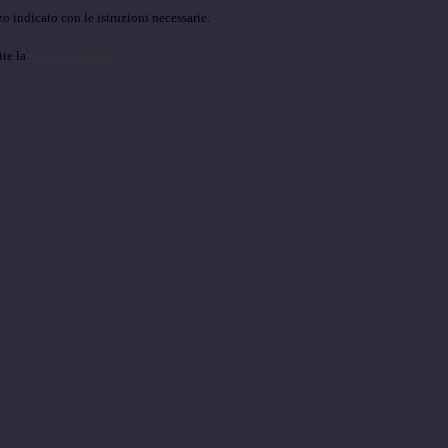
o indicato con le istruzioni necessarie.
ite la
Login Spaggiari