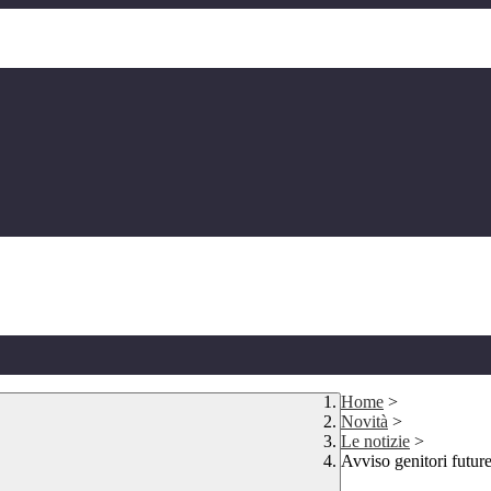
Home
>
Novità
>
Le notizie
>
Avviso genitori futur