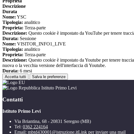
Proprieta
Descrizione
Durata
Nome:
YSC
Tipologia:
analitico
Proprieta:
Terza-parte
Descrizione:
Questo cookie è impostato da YouTube per tenere traccia 
Durata:
Sessione
Nome:
VISITOR_INFO1_LIVE
Tipologia:
analitico
Proprieta:
Terza-parte
Descrizione:
Questo cookie è impostato da Youtube per tenere traccia de
nuova o la vecchia versione dell'interfaccia di Youtube.
Durata:
6 mesi
Accetta tutti
Salva le preferenze
Istituto Primo Levi
Contatti
Istituto Primo Levi
Via Briantina, 68 - 20831 Seregno (MB)
Tel:
0362 224164
Email:
mbtd430001@istruzione.it
Link per inviare una mail