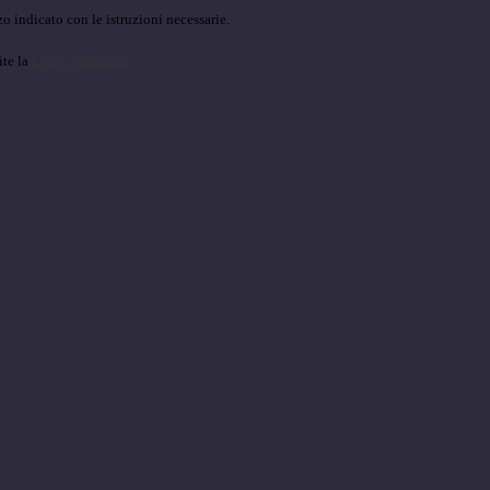
o indicato con le istruzioni necessarie.
ite la
Login Spaggiari