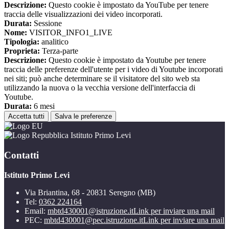
Descrizione:
Questo cookie è impostato da YouTube per tenere
traccia delle visualizzazioni dei video incorporati.
Durata:
Sessione
Nome:
VISITOR_INFO1_LIVE
Tipologia:
analitico
Proprieta:
Terza-parte
Descrizione:
Questo cookie è impostato da Youtube per tenere
traccia delle preferenze dell'utente per i video di Youtube incorporati
nei siti; può anche determinare se il visitatore del sito web sta
utilizzando la nuova o la vecchia versione dell'interfaccia di
Youtube.
Durata:
6 mesi
Accetta tutti
Salva le preferenze
Istituto Primo Levi
Contatti
Istituto Primo Levi
Via Briantina, 68 - 20831 Seregno (MB)
Tel:
0362 224164
Email:
mbtd430001@istruzione.it
Link per inviare una mail
PEC:
mbtd430001@pec.istruzione.it
Link per inviare una mail