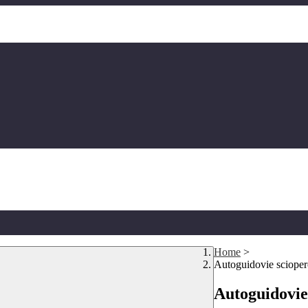
Home
>
Autoguidovie sciope
Autoguidovie