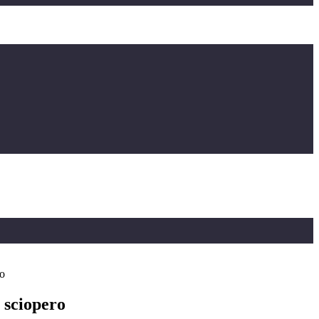
ro
 sciopero