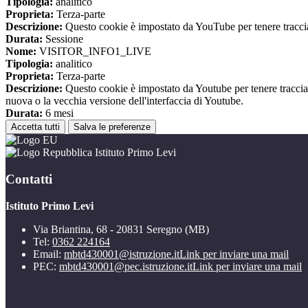
Tipologia:
analitico
Proprieta:
Terza-parte
Descrizione:
Questo cookie è impostato da YouTube per tenere traccia 
Durata:
Sessione
Nome:
VISITOR_INFO1_LIVE
Tipologia:
analitico
Proprieta:
Terza-parte
Descrizione:
Questo cookie è impostato da Youtube per tenere traccia de
nuova o la vecchia versione dell'interfaccia di Youtube.
Durata:
6 mesi
Accetta tutti
Salva le preferenze
Istituto Primo Levi
Contatti
Istituto Primo Levi
Via Briantina, 68 - 20831 Seregno (MB)
Tel:
0362 224164
Email:
mbtd430001@istruzione.it
Link per inviare una mail
PEC:
mbtd430001@pec.istruzione.it
Link per inviare una mail