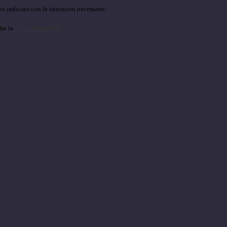
o indicato con le istruzioni necessarie.
ite la
Login Spaggiari