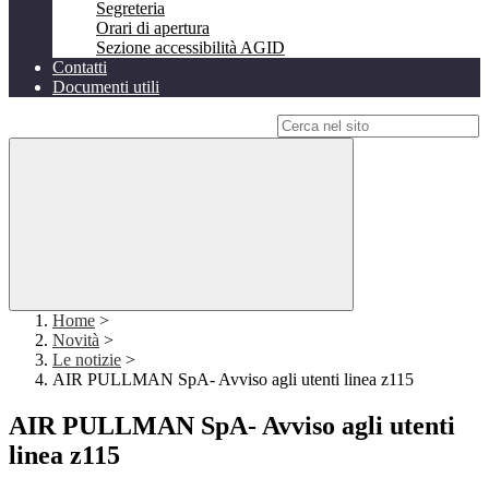
Segreteria
Orari di apertura
Sezione accessibilità AGID
Contatti
Documenti utili
Campo di ricerca per le pagine del sito
Home
>
Novità
>
Le notizie
>
AIR PULLMAN SpA- Avviso agli utenti linea z115
AIR PULLMAN SpA- Avviso agli utenti
linea z115