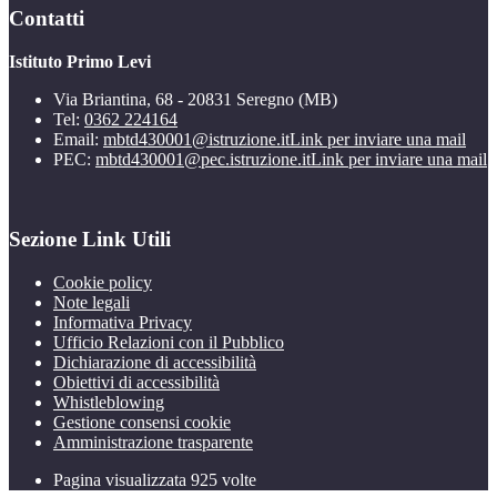
Contatti
Istituto Primo Levi
Via Briantina, 68 - 20831 Seregno (MB)
Tel:
0362 224164
Email:
mbtd430001@istruzione.it
Link per inviare una mail
PEC:
mbtd430001@pec.istruzione.it
Link per inviare una mail
Sezione Link Utili
Cookie policy
Note legali
Informativa Privacy
Ufficio Relazioni con il Pubblico
Dichiarazione di accessibilità
Obiettivi di accessibilità
Whistleblowing
Gestione consensi cookie
Amministrazione trasparente
Pagina visualizzata
925
volte