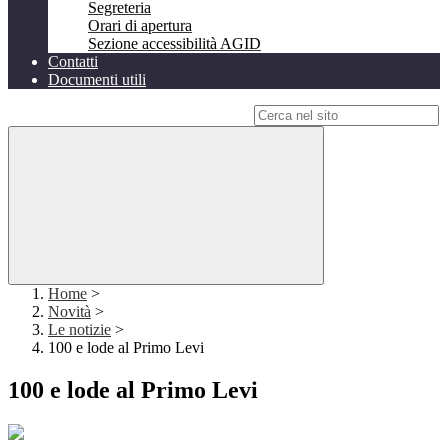
Segreteria
Orari di apertura
Sezione accessibilità AGID
Contatti
Documenti utili
Campo di ricerca per le pagine del sito
Home
>
Novità
>
Le notizie
>
100 e lode al Primo Levi
100 e lode al Primo Levi