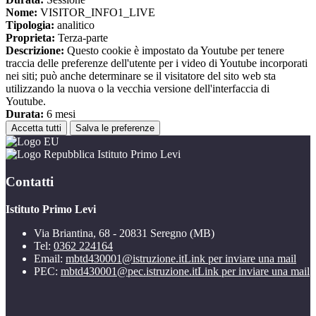
Nome:
VISITOR_INFO1_LIVE
Tipologia:
analitico
Proprieta:
Terza-parte
Descrizione:
Questo cookie è impostato da Youtube per tenere
traccia delle preferenze dell'utente per i video di Youtube incorporati
nei siti; può anche determinare se il visitatore del sito web sta
utilizzando la nuova o la vecchia versione dell'interfaccia di
Youtube.
Durata:
6 mesi
Accetta tutti
Salva le preferenze
Istituto Primo Levi
Contatti
Istituto Primo Levi
Via Briantina, 68 - 20831 Seregno (MB)
Tel:
0362 224164
Email:
mbtd430001@istruzione.it
Link per inviare una mail
PEC:
mbtd430001@pec.istruzione.it
Link per inviare una mail