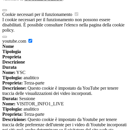
Cookie necessari per il funzionamento
I cookie necessari per il funzionamento non possono essere
disabilitati. È possibile consultare l'elenco nella pagina della cookie
policy.
youtube.com
Nome
Tipologia
Proprieta
Descrizione
Durata
Nome:
YSC
Tipologia:
analitico
Proprieta:
Terza-parte
Descrizione:
Questo cookie è impostato da YouTube per tenere
traccia delle visualizzazioni dei video incorporati.
Durata:
Sessione
Nome:
VISITOR_INFO1_LIVE
Tipologia:
analitico
Proprieta:
Terza-parte
Descrizione:
Questo cookie è impostato da Youtube per tenere
traccia delle preferenze dell'utente per i video di Youtube incorporati
nei siti; può anche determinare se il visitatore del sito web sta