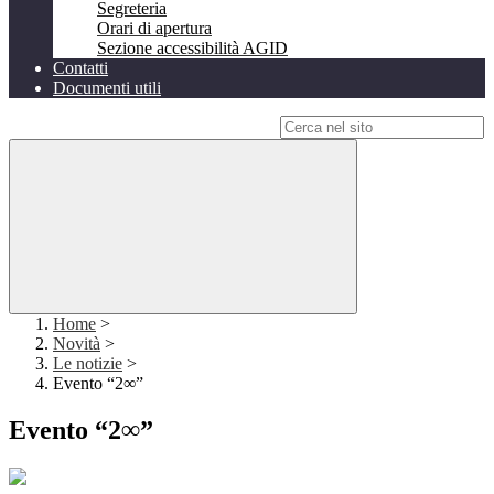
Segreteria
Orari di apertura
Sezione accessibilità AGID
Contatti
Documenti utili
Campo di ricerca per le pagine del sito
Home
>
Novità
>
Le notizie
>
Evento “2∞”
Evento “2∞”